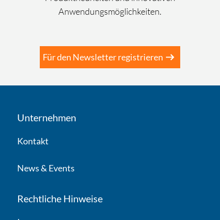
Vorname
*
Anwendungsmöglichkeiten.
Nachname
*
Für den Newsletter registrieren
Firma
*
Unternehmen
Kontakt
Land
*
News & Events
E-Mail
*
Rechtliche Hinweise