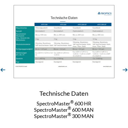
evious
next
Technische Daten
®
SpectroMaster
600 HR
®
SpectroMaster
600 MAN
®
SpectroMaster
300 MAN