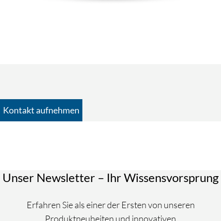
Kontakt aufnehmen
Persönliche Angaben
Anrede
Herr
Unser Newsletter – Ihr Wissensvorsprung
Frau
Divers
Erfahren Sie als einer der Ersten von unseren
Produktneuheiten und innovativen